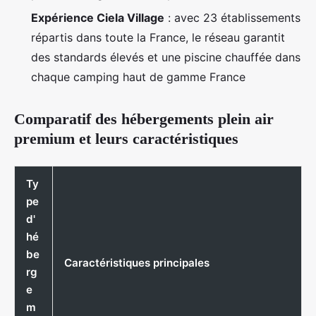
Expérience Ciela Village
: avec 23 établissements
répartis dans toute la France, le réseau garantit
des standards élevés et une piscine chauffée dans
chaque camping haut de gamme France
Comparatif des hébergements plein air
premium et leurs caractéristiques
Ty
pe
d'
hé
be
Caractéristiques principales
rg
e
m