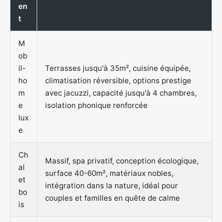
en
t
M
ob
il-
Terrasses jusqu'à 35m², cuisine équipée,
ho
climatisation réversible, options prestige
m
avec jacuzzi, capacité jusqu'à 4 chambres,
e
isolation phonique renforcée
lux
e
Ch
Massif, spa privatif, conception écologique,
al
surface 40-60m², matériaux nobles,
et
intégration dans la nature, idéal pour
bo
couples et familles en quête de calme
is